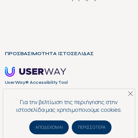
ΠΡΟΣΒΑΣΙΜΟΤΗΤΑ ΙΣΤΟΣΕΛΙΔΑΣ
UserWay® Accessibility Tool
Για την βελτίωση της περιήγησης στην
ιστοσελίδα μας χρησιμοποιούμε cookies.
WCAG 2.0 Level AA Accessibility Tool
ΑΠΟΔΈΧΟΜΑΙ
ΠΕΡΙΣΣΌΤΕΡΑ
WCAG 2.0 Level AA