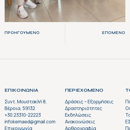
ΠΡΟΗΓΟΎΜΕΝΟ
ΕΠΌΜΕΝΟ
ΕΠΙΚΟΙΝΩΝΙΑ
ΠΕΡΙΕΧΟΜΕΝΟ
Τ
Συντ. Μουστακλή 8,
Δράσεις – Εξορμήσεις
Π
Βέροια, 59132
Δραστηριότητες
Ο
+30.23310-22223
Εκδηλώσεις
Το
infokemaed@gmail.com
Ανακοινώσεις
Ε
Επικοινωνία
Αρθρογραφία
Π