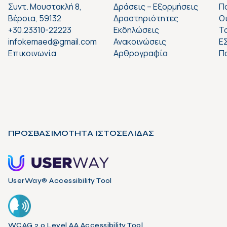
Συντ. Μουστακλή 8,
Δράσεις – Εξορμήσεις
Π
Βέροια, 59132
Δραστηριότητες
Ο
+30.23310-22223
Εκδηλώσεις
Το
infokemaed@gmail.com
Ανακοινώσεις
Ε
Επικοινωνία
Αρθρογραφία
Π
ΠΡΟΣΒΑΣΙΜΟΤΗΤΑ ΙΣΤΟΣΕΛΙΔΑΣ
UserWay® Accessibility Tool
WCAG 2.0 Level AA Accessibility Tool