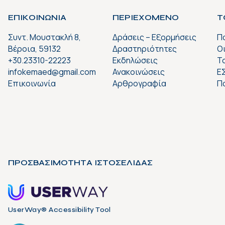
ΕΠΙΚΟΙΝΩΝΙΑ
ΠΕΡΙΕΧΟΜΕΝΟ
Τ
Συντ. Μουστακλή 8,
Δράσεις – Εξορμήσεις
Π
Βέροια, 59132
Δραστηριότητες
Ο
+30.23310-22223
Εκδηλώσεις
Το
infokemaed@gmail.com
Ανακοινώσεις
Ε
Επικοινωνία
Αρθρογραφία
Π
ΠΡΟΣΒΑΣΙΜΟΤΗΤΑ ΙΣΤΟΣΕΛΙΔΑΣ
UserWay® Accessibility Tool