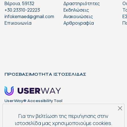
Βέροια, 59132
Δραστηριότητες
Ο
+30.23310-22223
Εκδηλώσεις
Το
infokemaed@gmail.com
Ανακοινώσεις
Ε
Επικοινωνία
Αρθρογραφία
Π
ΠΡΟΣΒΑΣΙΜΟΤΗΤΑ ΙΣΤΟΣΕΛΙΔΑΣ
UserWay® Accessibility Tool
Για την βελτίωση της περιήγησης στην
ιστοσελίδα μας χρησιμοποιούμε cookies.
WCAG 2.0 Level AA Accessibility Tool