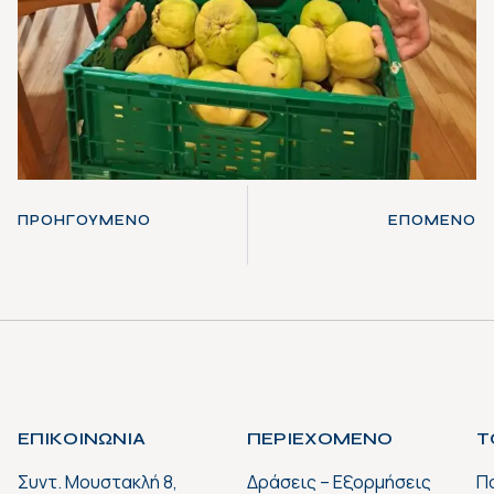
ΠΡΟΗΓΟΎΜΕΝΟ
ΕΠΌΜΕΝΟ
ΕΠΙΚΟΙΝΩΝΙΑ
ΠΕΡΙΕΧΟΜΕΝΟ
Τ
Συντ. Μουστακλή 8,
Δράσεις – Εξορμήσεις
Π