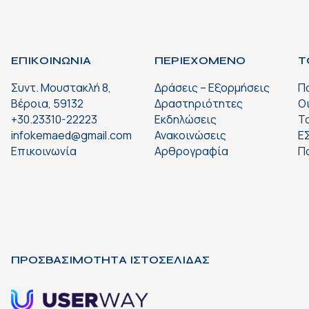
ΕΠΙΚΟΙΝΩΝΙΑ
ΠΕΡΙΕΧΟΜΕΝΟ
Τ
Συντ. Μουστακλή 8,
Δράσεις – Εξορμήσεις
Π
Βέροια, 59132
Δραστηριότητες
Ο
+30.23310-22223
Εκδηλώσεις
Το
infokemaed@gmail.com
Ανακοινώσεις
Ε
Επικοινωνία
Αρθρογραφία
Π
ΠΡΟΣΒΑΣΙΜΟΤΗΤΑ ΙΣΤΟΣΕΛΙΔΑΣ