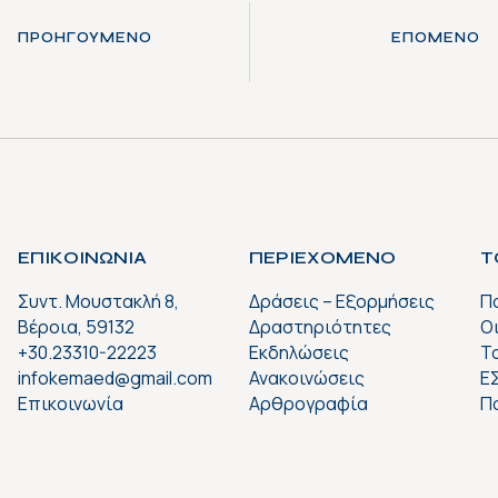
ΠΡΟΗΓΟΎΜΕΝΟ
ΕΠΌΜΕΝΟ
ΕΠΙΚΟΙΝΩΝΙΑ
ΠΕΡΙΕΧΟΜΕΝΟ
Τ
Συντ. Μουστακλή 8,
Δράσεις – Εξορμήσεις
Π
Βέροια, 59132
Δραστηριότητες
Ο
+30.23310-22223
Εκδηλώσεις
Το
infokemaed@gmail.com
Ανακοινώσεις
Ε
Επικοινωνία
Αρθρογραφία
Π