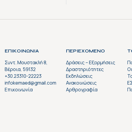
ΕΠΙΚΟΙΝΩΝΙΑ
ΠΕΡΙΕΧΟΜΕΝΟ
Τ
Συντ. Μουστακλή 8,
Δράσεις – Εξορμήσεις
Π
Βέροια, 59132
Δραστηριότητες
Ο
+30.23310-22223
Εκδηλώσεις
Το
infokemaed@gmail.com
Ανακοινώσεις
Ε
Επικοινωνία
Αρθρογραφία
Π