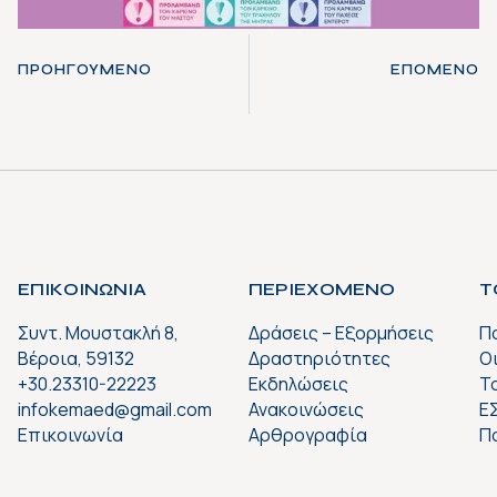
ΠΡΟΗΓΟΎΜΕΝΟ
ΕΠΌΜΕΝΟ
ΕΠΙΚΟΙΝΩΝΙΑ
ΠΕΡΙΕΧΟΜΕΝΟ
Τ
Συντ. Μουστακλή 8,
Δράσεις – Εξορμήσεις
Π
Βέροια, 59132
Δραστηριότητες
Ο
+30.23310-22223
Εκδηλώσεις
Το
infokemaed@gmail.com
Ανακοινώσεις
Ε
Επικοινωνία
Αρθρογραφία
Π