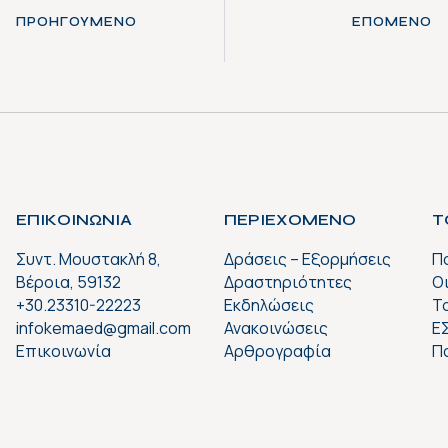
ΠΡΟΗΓΟΎΜΕΝΟ
ΕΠΌΜΕΝΟ
ΕΠΙΚΟΙΝΩΝΙΑ
ΠΕΡΙΕΧΟΜΕΝΟ
Τ
Συντ. Μουστακλή 8,
Δράσεις – Εξορμήσεις
Π
Βέροια, 59132
Δραστηριότητες
Ο
+30.23310-22223
Εκδηλώσεις
Το
infokemaed@gmail.com
Ανακοινώσεις
Ε
Επικοινωνία
Αρθρογραφία
Π