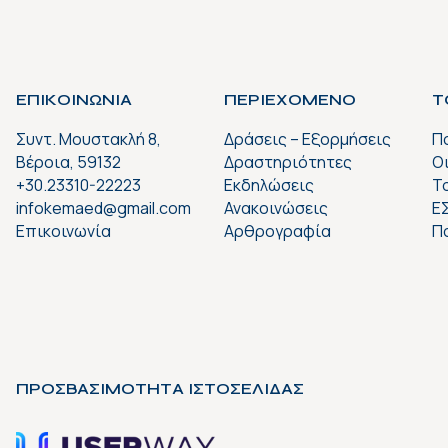
ΕΠΙΚΟΙΝΩΝΙΑ
ΠΕΡΙΕΧΟΜΕΝΟ
Τ
Συντ. Μουστακλή 8,
Δράσεις – Εξορμήσεις
Π
Βέροια, 59132
Δραστηριότητες
Ο
+30.23310-22223
Εκδηλώσεις
Το
infokemaed@gmail.com
Ανακοινώσεις
Ε
Επικοινωνία
Αρθρογραφία
Π
ΠΡΟΣΒΑΣΙΜΟΤΗΤΑ ΙΣΤΟΣΕΛΙΔΑΣ