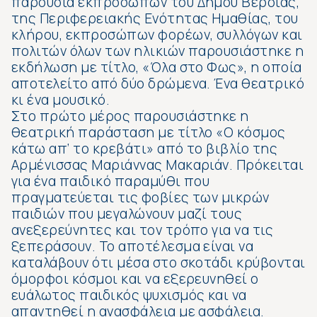
παρουσία εκπροσώπων του Δήμου Βέροιας,
της Περιφερειακής Ενότητας Ημαθίας, του
κλήρου, εκπροσώπων φορέων, συλλόγων και
πολιτών όλων των ηλικιών παρουσιάστηκε η
εκδήλωση με τίτλο, «Όλα στο Φως», η οποία
αποτελείτο από δύο δρώμενα. Ένα θεατρικό
κι ένα μουσικό.
Στο πρώτο μέρος παρουσιάστηκε η
θεατρική παράσταση με τίτλο «Ο κόσμος
κάτω απ’ το κρεβάτι» από το βιβλίο της
Αρμένισσας Μαριάννας Μακαριάν. Πρόκειται
για ένα παιδικό παραμύθι που
πραγματεύεται τις φοβίες των μικρών
παιδιών που μεγαλώνουν μαζί τους
ανεξερεύνητες και τον τρόπο για να τις
ξεπεράσουν. Το αποτέλεσμα είναι να
καταλάβουν ότι μέσα στο σκοτάδι κρύβονται
όμορφοι κόσμοι και να εξερευνηθεί ο
ευάλωτος παιδικός ψυχισμός και να
απαντηθεί η ανασφάλεια με ασφάλεια.