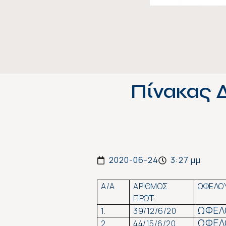
Πίνακας 
2020-06-24
3:27 μμ
Α/Α
ΑΡΙΘΜΟΣ
ΩΦΕΛΟ
ΠΡΩΤ.
ΩΦΕΛ
1.
39/12/6/20
ΩΦΕΛ
2.
44/15/6/20