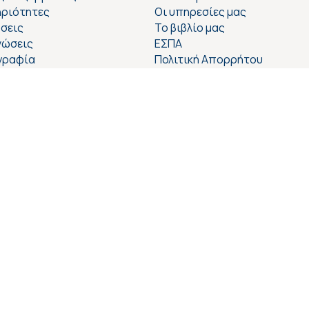
ριότητες
Οι υπηρεσίες μας
σεις
Το βιβλίο μας
νώσεις
ΕΣΠΑ
γραφία
Πολιτική Απορρήτου
ΠΡΟΣΒΑΣΙΜΟΤΗΤΑ ΙΣΤΟΣΕΛΙΔΑΣ
.0 Level AA Accessibility Tool
WCAG 2.0 Level AA