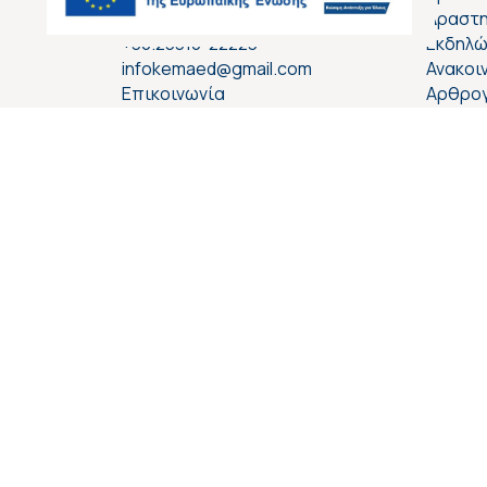
Βέροια, 59132
Δραστη
+30.23310-22223
Εκδηλώ
infokemaed@gmail.com
Ανακοι
Επικοινωνία
Αρθρο
WCAG 2
UserWay® Accessibility Tool