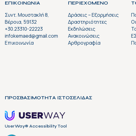
ΕΠΙΚΟΙΝΩΝΙΑ
ΠΕΡΙΕΧΟΜΕΝΟ
Τ
Συντ. Μουστακλή 8,
Δράσεις – Εξορμήσεις
Π
Βέροια, 59132
Δραστηριότητες
Ο
+30.23310-22223
Εκδηλώσεις
Το
infokemaed@gmail.com
Ανακοινώσεις
Ε
Επικοινωνία
Αρθρογραφία
Π
ΠΡΟΣΒΑΣΙΜΟΤΗΤΑ ΙΣΤΟΣΕΛΙΔΑΣ
UserWay® Accessibility Tool