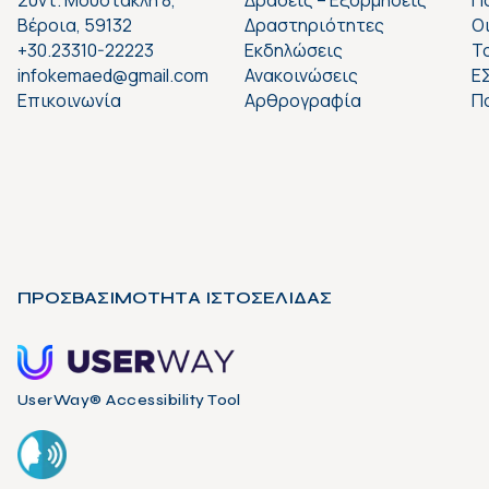
Συντ. Μουστακλή 8,
Δράσεις – Εξορμήσεις
Π
Βέροια, 59132
Δραστηριότητες
Ο
+30.23310-22223
Εκδηλώσεις
Το
infokemaed@gmail.com
Ανακοινώσεις
Ε
Επικοινωνία
Αρθρογραφία
Π
ΠΡΟΣΒΑΣΙΜΟΤΗΤΑ ΙΣΤΟΣΕΛΙΔΑΣ
UserWay® Accessibility Tool